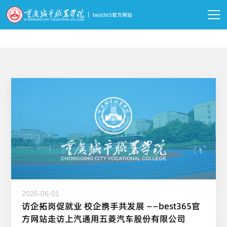
best365·(中国区)官方网站
best365官方网站
首页
关于我们

党建工作

教学科研

员工工作

2026-06-01
访企拓岗促就业 校企携手共发展 ——best365官
实习就业

方网站走访上汽通用五菱汽车股份有限公司