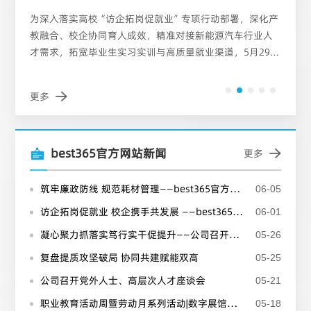
产教融合
为深入落实高校“访企拓岗促就业”专项行动部署，深化产
教融合、校企协同育人成效，精准对接新能源汽车行业人
才需求，拓宽毕业生实习实训与高质量就业渠道，5月29
国际交流
日，best365官方网站副经理万云、新能源汽车技...
媒体关注
更多

联系我们
best365官方网站新闻

更多

筑牢廉政防线 规范耗材管理——best365官方网站开展实训耗材采购与使用集体廉政谈话
06-05
访企拓岗促就业 校企携手共发展 ——best365官方网站走访上汽通用五菱汽车股份有限公司
06-01
凝心聚力抓落实笃行实干促提升——公司召开部门例会
05-26
复盘提质攻坚破局 协同共建赋能双高
05-25
公司召开党外人士、高层次人才座谈会
05-21
职业教育活动周暨劳动月系列活动|数字展馆云上行
05-18