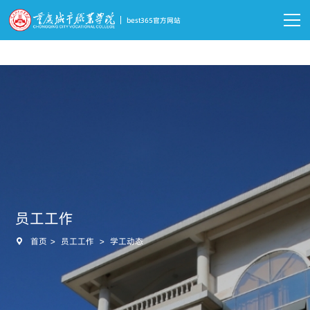
best365·(中国区)官方网站
best365官方网站
首页
关于我们

党建工作

教学科研

员工工作
首页
>
员工工作
>
学工动态

员工工作

实习就业
