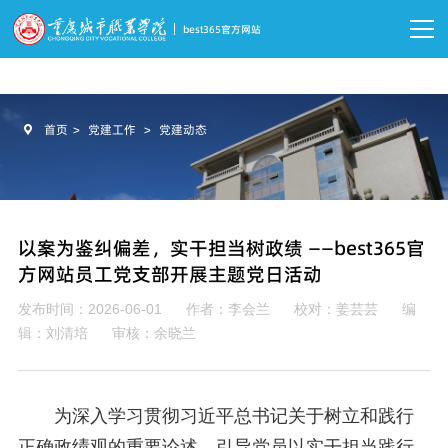
best365·(中国区)官方网站
best365官方网站
首页
>
党建工作
>
党建动态

首页
关于我们

以案为鉴纠偏差，实干担当树政绩 ——best365官
党建工作

方网站员工党支部开展主题党日活动
教学科研

发布时间：2026-06-01
作者：李会兰
校对：姜芸芸
编
辑：刘清培
审核：余晓兰
员工工作

实习就业
为深入学习贯彻习近平总书记关于树立和践行

正确政绩观的重要论述，引导党员以实干担当践行