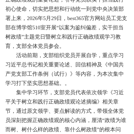
产教融合
初心使命，
切实把思想和行动统一到党中央决策部
署上来
，
2026年5月29日，best365官方网站员工党支
国际交流
部在博学馆510室开展“以案为鉴纠偏差，实干担当
树政绩”主题党日暨树立和践行正确政绩观学习教
媒体关注
育，
支部
全体党员参会。
活动前期，支部组织党员开展自学，
重点学习
联系我们
习近平总书记相关重要论述、回信精神及《中国共
产党支部工作条例（试行）》等内容，为本次集中
学习打下坚实思想基础。
。
集中学习环节，
支部党员代表依次领学
《习近
平关于树立和践行正确政绩观论述摘编》
相关章
节，通过原文领学、要点解读的方式，带领全体党
员深刻把握正确政绩观的核心内涵，厘清
“政绩为谁
而树、树什么样的政绩、靠什么树政绩”的根本问