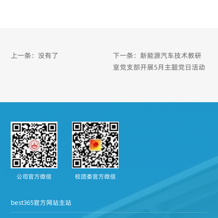
上一条：没有了
下一条：新能源汽车技术教研
室党支部开展5月主题党日活动
公司官方微信
校团委官方微信
best365官方网站主站