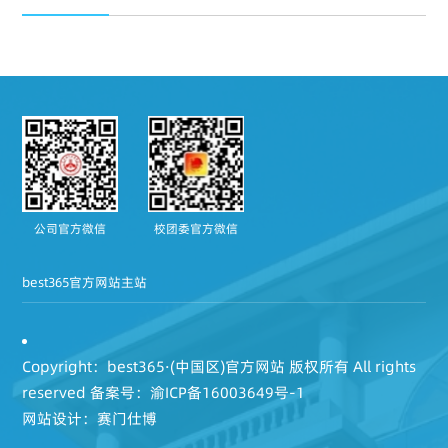
产教融合
国际交流
媒体关注
联系我们
公司官方微信
校团委官方微信
best365官方网站主站
Copyright：best365·(中国区)官方网站 版权所有 All rights
reserved
备案号：渝ICP备16003649号-1
网站设计：赛门仕博