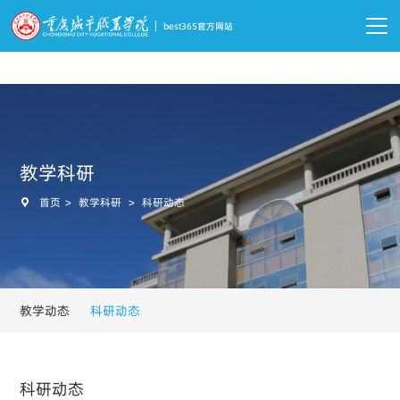
best365·(中国区)官方网站
best365官方网站
首页
教学科研
关于我们

首页
>
教学科研
>
科研动态

党建工作

教学科研

教学动态
科研动态
员工工作

实习就业

科研动态