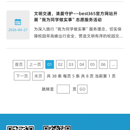
全体员工干部例会。公司团总支书记袁熊出席会
议，员工会全体员工...
文明交通，清晨守护——best365官方网站开
展“我为同学做实事”志愿服务活动

为深入践行“我为同学做实事”服务理念，切实保
2026-04-27
障校园早高峰出行安全，营造文明有序的校园交通
环境，best365官方网站团总支组织青年志愿者，
联合公司安保人员，开展“文明交通，清晨守
护”主题志...
首页
上一页
01
02
03
04
05
06
...
下一页
末页
共
38
条 每页
5
条 共
8
页 当前第
1
页
GO
跳转至
页