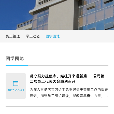
产教融合
国际交流
媒体关注
员工管理
学工动态
团学园地
联系我们
团学园地
凝心聚力担使命，继往开来谱新篇 ——公司第
二次员工代表大会顺利召开

为深入贯彻落实习近平总书记关于青年工作的重要
2026-05-29
思想，加强员工组织建设，凝聚青年奋进力量，
2026年5月27日，公司第二次员工代表大会在博学
馆510会议室召开。公司党总支副书记余晓兰、团