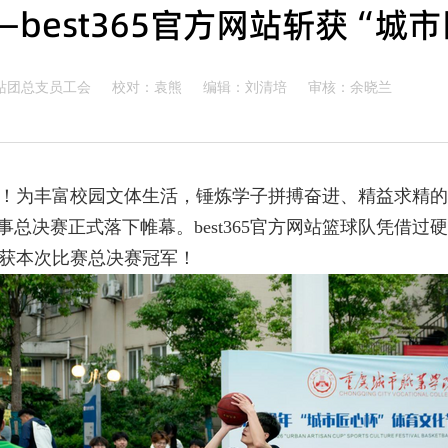
—best365官方网站斩获“城
网站团总支员工会
校对：袁熊
编辑：刘清培
审核：余晓兰
！为丰富校园文体生活，锤炼学子拼搏奋进、精益求精
赛事总决赛正式落下帷幕。best365官方网站篮球队凭
获本次比赛总决赛冠军！