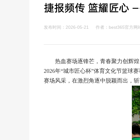
捷报频传 篮耀匠心 —
国际交流
媒体关注
发布时间：2026-05-21
作者：best365官方
联系我们
热血赛场逐锋芒，青春聚力创辉煌
2026年“城市匠心杯”体育文化节篮球
赛场风采，在激烈角逐中脱颖而出，斩