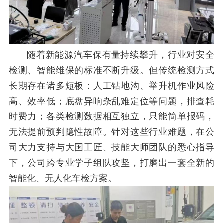
随着新能源汽车保有量持续
攀升
，行业对安全
检测、智能维保的标准不断升级。但传统检测方式
长期存在诸多短板：人工钻地沟、举升机作业风险
高、效率低；底盘异响杂乱难定位
等问题
，排查耗
时费力；各类检测数据相互独立，只能简单报码，
无法提前预判隐性故障。针对这些行业难题，在公
司大力支持与大国工匠、技能大师团队的悉心指导
下，公司跨专业学子组队攻坚，打磨出一套全新的
智能化、无人化车检方案。