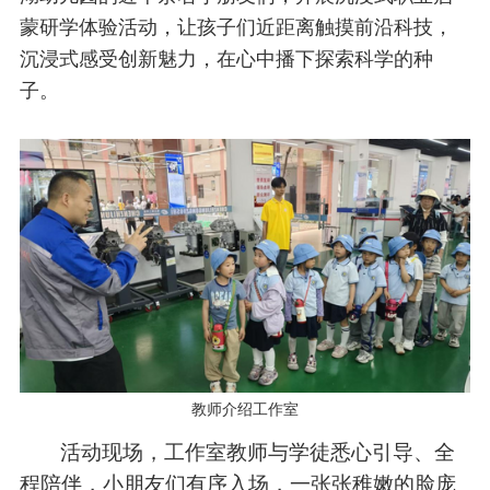
产教融合
蒙研学体验活动，让孩子们近距离触摸前沿科技，
沉浸式感受创新魅力，在心中播下探索科学的种
国际交流
子。
媒体关注
联系我们
教师介绍工作室
活动现场，工作室教师与学徒悉心引导、全
程陪伴，小朋友们有序入场，一张张稚嫩的脸庞