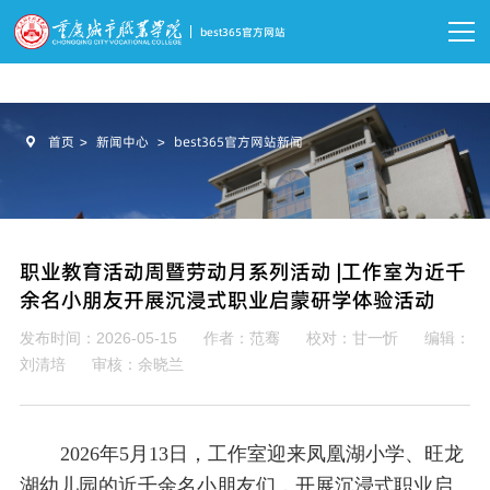
best365·(中国区)官方网站
best365官方网站
首页
>
新闻中心
>
best365官方网站新闻

首页
关于我们

职业教育活动周暨劳动月系列活动 |工作室为近千
党建工作

余名小朋友开展沉浸式职业启蒙研学体验活动
教学科研

发布时间：2026-05-15
作者：范骞
校对：甘一忻
编辑：
刘清培
审核：余晓兰
员工工作

实习就业
2026年5月13日，工作室迎来凤凰湖小学、旺龙

湖幼儿园的近千余名小朋友们，开展沉浸式职业启